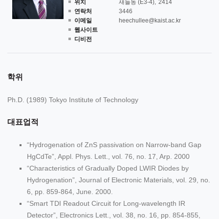
위치
새늘동 (E3-4)
2414
연락처
3446
이메일
heechullee@kaist.ac.kr
웹사이트
디비전
학위
Ph.D. (1989) Tokyo Institute of Technology
대표업적
“Hydrogenation of ZnS passivation on Narrow-band Gap
HgCdTe”, Appl. Phys. Lett., vol. 76, no. 17, Arp. 2000
“Characteristics of Gradually Doped LWIR Diodes by
Hydrogenation”, Journal of Electronic Materials, vol. 29, no.
6, pp. 859-864, June. 2000.
“Smart TDI Readout Circuit for Long-wavelength IR
Detector”, Electronics Lett., vol. 38, no. 16, pp. 854-855,