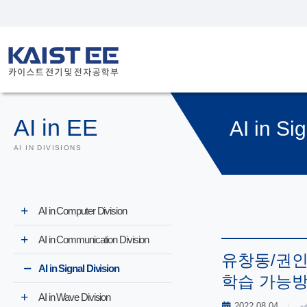
AI in EE
AI in Si
AI IN DIVISIONS
AI in Computer Division
AI in Communication Division
유창동/권인소 
AI in Signal Division
학습 가능방법 (
AI in Wave Division
2022.08.04