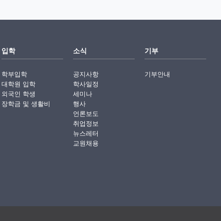
입학
소식
기부
학부입학
공지사항
기부안내
대학원 입학
학사일정
외국인 학생
세미나
장학금 및 생활비
행사
언론보도
취업정보
뉴스레터
교원채용