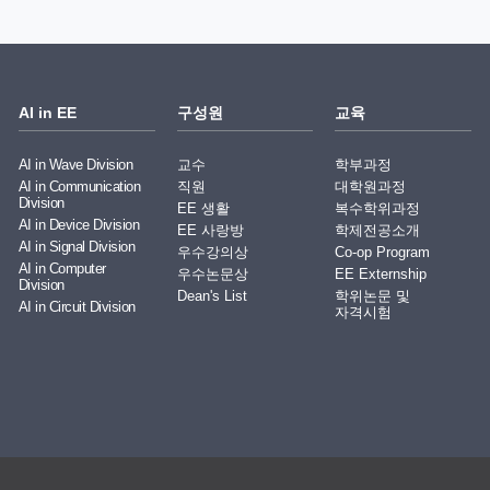
AI in EE
구성원
교육
AI in Wave Division
교수
학부과정
AI in Communication
직원
대학원과정
Division
EE 생활
복수학위과정
AI in Device Division
EE 사랑방
학제전공소개
AI in Signal Division
우수강의상
Co-op Program
AI in Computer
우수논문상
EE Externship
Division
Dean's List
학위논문 및
AI in Circuit Division
자격시험