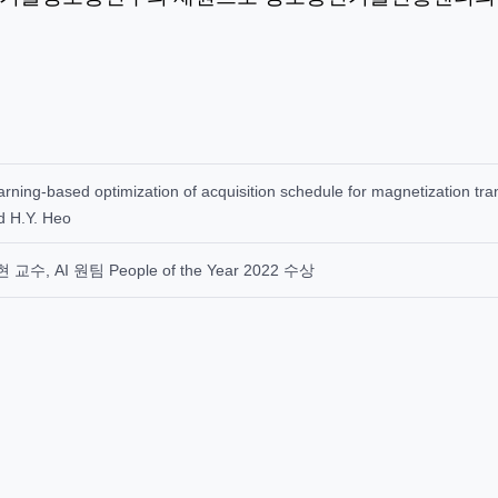
rning-based optimization of acquisition schedule for magnetization tra
d H.Y. Heo
 교수, AI 원팀 People of the Year 2022 수상