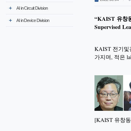
AI in Circuit Division
“
KAIST
유창동/
AI in Device Division
Supervised L
KAIST 전기
가지며, 적은 la
[KAIST 유창동