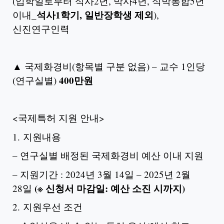
(입학일로부터 석사2년, 박사4년, 석박통합5년
석사
1
학기
,
일반장학생 제외
이내_
),
신진연구인력
▲ 국제화경비(항목별 구분 없음) – 교수 1인당
400
만원
(연구실별)
<국제특허 지원 안내>
1. 지원내용
– 연구실별 배정된 국제화경비 예산 이내 지원
– 지원기간 : 2024년 3월 14일 – 2025년 2월
(※ 신청서 마감일: 예산 소진 시까지)
28일
2. 지원우선 조건