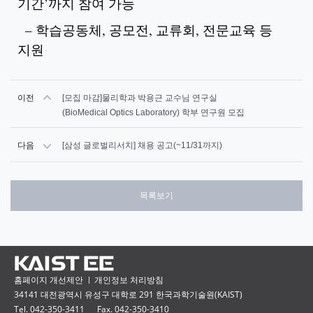
기간’까지 참여 가능
– 학습공동체, 공모전, 교류회, 전문교육 등
지원
이전
[모집 마감]물리학과 박용근 교수님 연구실
(BioMedical Optics Laboratory) 학부 연구원 모집
다음
[삼성 글로벌리서치] 채용 공고(~11/31까지)
목록보기
홈페이지 개선제안
개인정보 처리방침
34141 대전광역시 유성구 대학로 291 한국과학기술원(KAIST)
Tel. 042-350-3411
Fax. 042-350-3410