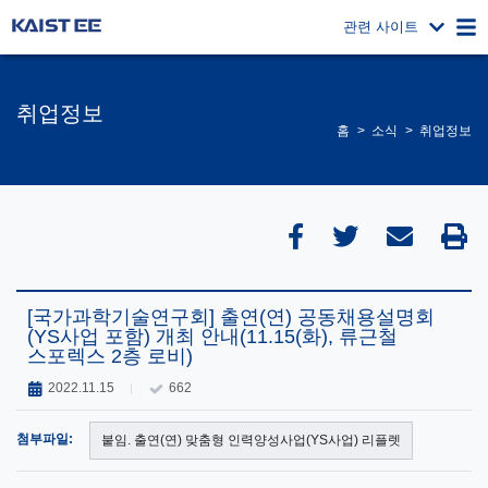
관련 사이트
취업정보
홈
소식
취업정보
[국가과학기술연구회] 출연(연) 공동채용설명회
(YS사업 포함) 개최 안내(11.15(화), 류근철
스포렉스 2층 로비)
2022.11.15
662
첨부파일:
붙임. 출연(연) 맞춤형 인력양성사업(YS사업) 리플렛