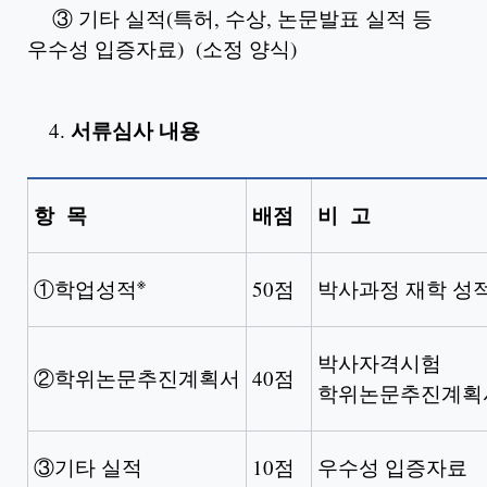
③ 기타 실적(특허, 수상, 논문발표 실적 등
우수성 입증자료) (소정 양식)
서류심사 내용
항 목
배점
비 고
※
①학업성적
50점
박사과정 재학 성
박사자격시험
②학위논문추진계획서
40점
학위논문추진계획
③기타 실적
10점
우수성 입증자료