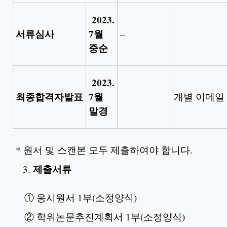
2023.
서류심사
7
월
–
중순
2023.
최종합격자발표
7
월
개별 이메일
말경
* 원서 및 스캔본 모두 제출하여야 합니다.
제출서류
① 응시원서 1부(소정양식)
② 학위논문추진계획서 1부(소정양식)