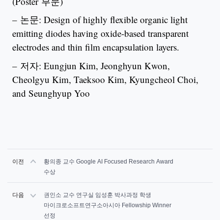
(Poster 부문)
– 논문: Design of highly flexible organic light
emitting diodes having oxide-based transparent
electrodes and thin film encapsulation layers.
– 저자: Eungjun Kim, Jeonghyun Kwon,
Cheolgyu Kim, Taeksoo Kim, Kyungcheol Choi,
and Seunghyup Yoo
이전
황의종 교수 Google AI Focused Research Award
수상
다음
권인소 교수 연구실 임성훈 박사과정 학생
마이크로소프트연구소아시아 Fellowship Winner
선정