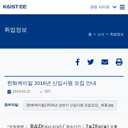
관련 사이트
취업정보
홈
소식
취업정보
한화케미칼 2016년 신입사원 모집 안내
2016.03.22
537
첨부파일:
[한화케미칼] 2016년 상반기 신입사원 모집요강_ 최종.jpg
: R&D(
) /
: 3
28
(
)
*
모집직무
석사 이상
접수
기간
월
일
월
오후