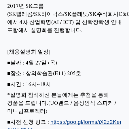
2017년 SK그룹
(SK텔레콤/SK하이닉스/SK플래닛/SK주식회사C&C
에서 4차 산업혁명(AI / ICT) 및 산학장학생 안내
포함해서 설명회를 진행합니다.
[채용설명회 일정]
■날짜 : 4월 27일 (목)
■장소 : 창의학습관(E11) 205호
■시간 : 16시~18시
*설명회 참석하신 분들에게는 추첨을 통해
경품을 드립니다.(UO밴드 / 음싱인식 스피커 /
미니빔프로젝터)
■사전 신청 링크 :
https://goo.gl/forms/iX2z2Kei