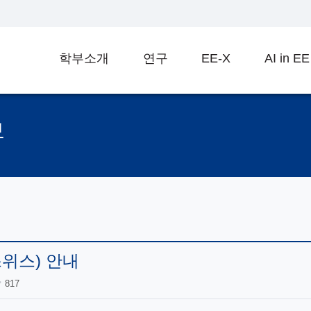
학부소개
연구
EE-X
AI in EE
보
위스) 안내
817