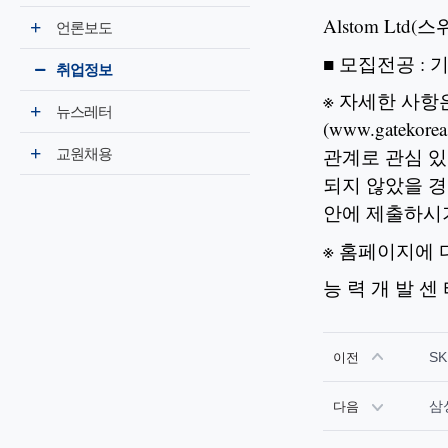
Alstom Lt
언론보도
■ 모집전공 : 
취업정보
※ 자세한 사
뉴스레터
(www.gate
관계로 관심 있
교원채용
되지 않았을 경우
안에 제출하시
※ 홈페이지에 
능 력 개 발 센
S
이전
삼
다음