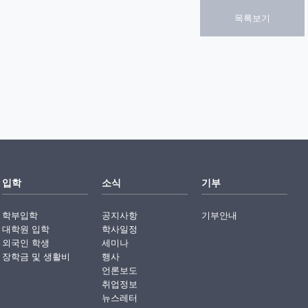
목록보기
입학
소식
기부
학부입학
공지사항
기부안내
대학원 입학
학사일정
외국인 학생
세미나
장학금 및 생활비
행사
언론보도
취업정보
뉴스레터