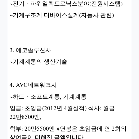
~전기ㆍ파워일렉트로닉스분야(전원시스템)
~기계구조계 디바이스설계(자동차 관련)
3. 에코솔루션사
~기계계통의 생산기술
4. AVC네트워크사
~하드ㆍ소프트계통, 기계계통
임금: 초임금(2012년 4월실적) 석사: 월급
22만8500엔,
학부: 20만5500엔 ※연봉은 초임금에 연 2회의
상여금이 더해진 금액입니다.