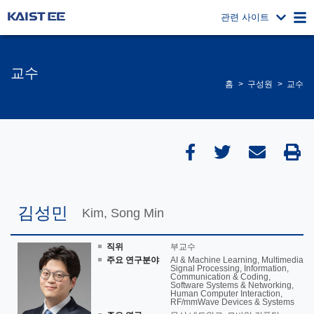
관련 사이트
교수
홈
구성원
교수
김성민
Kim, Song Min
직위
부교수
주요 연구분야
AI & Machine Learning, Multimedia
Signal Processing, Information,
Communication & Coding,
Software Systems & Networking,
Human Computer Interaction,
RF/mmWave Devices & Systems