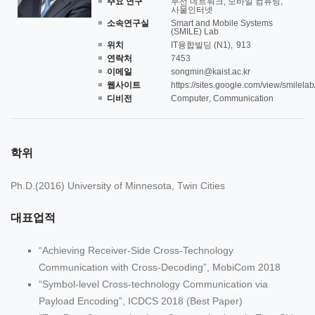
주요 연구
무선 네트워크, 모바일 컴퓨팅,
사물인터넷
소속연구실
Smart and Mobile Systems
(SMILE) Lab
위치
IT융합빌딩 (N1)
913
연락처
7453
이메일
songmin@kaist.ac.kr
웹사이트
https://sites.google.com/view/smilelab
디비전
Computer
, Communication
학위
Ph.D.(2016) University of Minnesota, Twin Cities
대표업적
“Achieving Receiver-Side Cross-Technology
Communication with Cross-Decoding”, MobiCom 2018
“Symbol-level Cross-technology Communication via
Payload Encoding”, ICDCS 2018 (Best Paper)