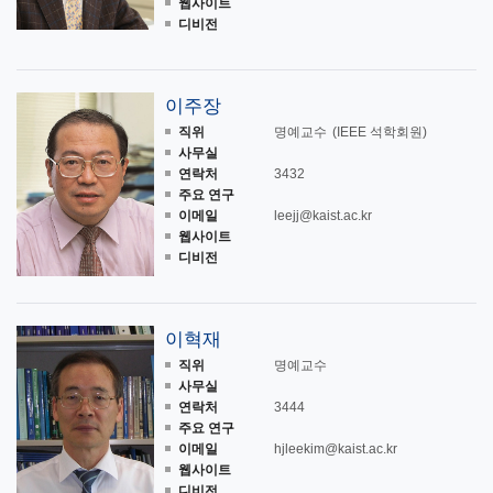
웹사이트
디비전
이주장
직위
명예교수
(IEEE 석학회원)
사무실
연락처
3432
주요 연구
이메일
leejj@kaist.ac.kr
웹사이트
디비전
이혁재
직위
명예교수
사무실
연락처
3444
주요 연구
이메일
hjleekim@kaist.ac.kr
웹사이트
디비전