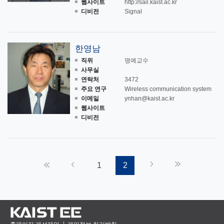
웹사이트
http://sail.kaist.ac.kr
디비전
Signal
한영남
직위
명예교수
사무실
연락처
3472
주요 연구
Wireless communication system
이메일
ynhan@kaist.ac.kr
웹사이트
디비전
«
‹
1
2
›
»