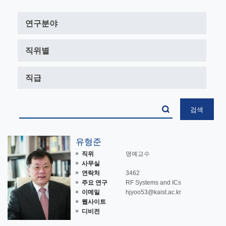
유형준
직위
명예교수
사무실
연락처
3462
주요 연구
RF Systems and ICs
이메일
hjyoo53@kaist.ac.kr
웹사이트
디비전