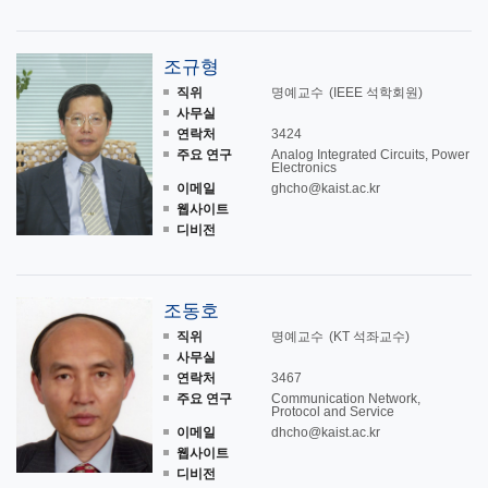
조규형
직위
명예교수
(IEEE 석학회원)
사무실
연락처
3424
주요 연구
Analog Integrated Circuits, Power
Electronics
이메일
ghcho@kaist.ac.kr
웹사이트
디비전
조동호
직위
명예교수
(KT 석좌교수)
사무실
연락처
3467
주요 연구
Communication Network,
Protocol and Service
이메일
dhcho@kaist.ac.kr
웹사이트
디비전