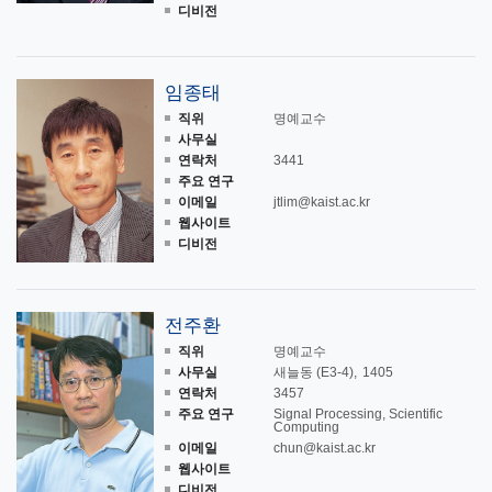
디비전
임종태
직위
명예교수
사무실
연락처
3441
주요 연구
이메일
jtlim@kaist.ac.kr
웹사이트
디비전
전주환
직위
명예교수
사무실
새늘동 (E3-4)
1405
연락처
3457
주요 연구
Signal Processing, Scientific
Computing
이메일
chun@kaist.ac.kr
웹사이트
디비전