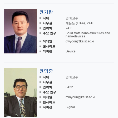
윤기완
직위
명예교수
사무실
새늘동 (E3-4)
2416
연락처
7411
주요 연구
Solid state nano-structures and
nano-devices
이메일
gwyoon@kaist.ac.kr
웹사이트
디비전
Device
윤명중
직위
명예교수
사무실
연락처
3422
주요 연구
이메일
mmyoun@kaist.ac.kr
웹사이트
디비전
Signal